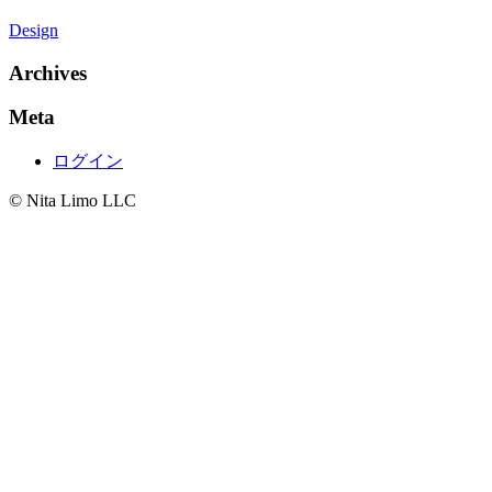
Design
Archives
Meta
ログイン
© Nita Limo LLC