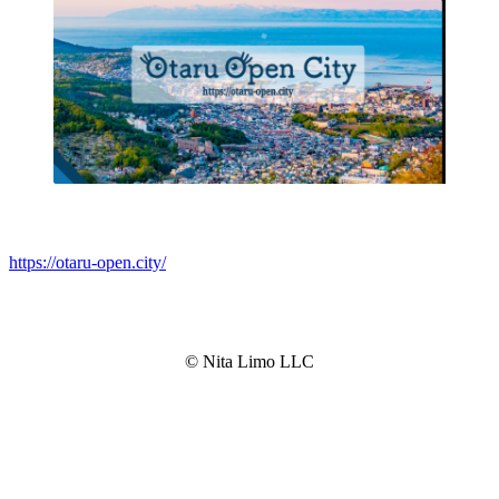
https://otaru-open.city/
© Nita Limo LLC