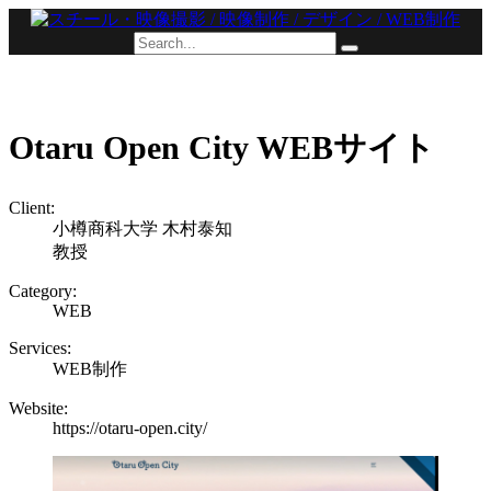
Otaru Open City WEBサイト
Client:
小樽商科大学 木村泰知
教授
Category:
WEB
Services:
WEB制作
Website:
https://otaru-open.city/